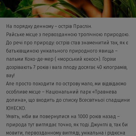
На порядку денному – острів Праслін.
Райське місце з первозданною тропічною природою.
До речі про природу: острів став знаменитий так, як є
батьківщиною унікального природного явища –
пальми Коко-де-мер ( «морський кокос»). Горіхи
дозрівають 7 років і вага плоду досягає 40 кілограмів,
вау!
Але просто походити по острову мало, ми відвідаємо
особливе місце – Національний парк «Травнева
долина», що входить до списку Всесвітньої спадщини
ЮНЕСКО.
Уявіть, ніби ви повернулися на 1000 років назад –
природа тут виглядає точно, як тоді. Джунглі в, так би
мовити, первозданному вигляді, унікальна і рідкісна