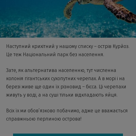
Наступний крихітний у нашому списку – острів Курйоз.
Це теж Національний парк без населення.
Зате, як альтернатива населенню, тут численна
колонія гігантських сухопутних черепах. А в морі і на
березі живе ще один їх різновид – бісса. Ці черепахи
живуть у воді, а на суші тільки відкладають яйця.
Всіх їх ми обов’язково побачимо, адже це вважається
справжньою перлиною острова!