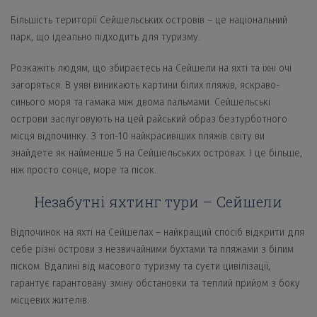
Більшість території Сейшельських островів – це національний
парк, що ідеально підходить для туризму.
Розкажіть людям, що збираєтесь на Сейшели на яхті та їхні очі
загоряться. В уяві виникають картини білих пляжів, яскраво-
синього моря та гамака між двома пальмами. Сейшельські
острови заслуговують на цей райський образ безтурботного
місця відпочинку. З топ-10 найкрасивіших пляжів світу ви
знайдете як найменше 5 на Сейшельських островах. І це більше,
ніж просто сонце, море та пісок.
Незабутні яхтинг тури – Сейшели
Відпочинок на яхті на Сейшелах – найкращий спосіб відкрити для
себе різні острови з незвичайними бухтами та пляжами з білим
піском. Вдалині від масового туризму та суєти цивілізації,
гарантує гарантовану зміну обстановки та теплий прийом з боку
місцевих жителів.