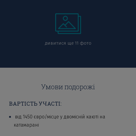
дивитися ще 11 фото
Умови подорожі
ВАРТІСТЬ УЧАСТІ:
від 1450 євро/місце у двомісній каюті на
катамарані