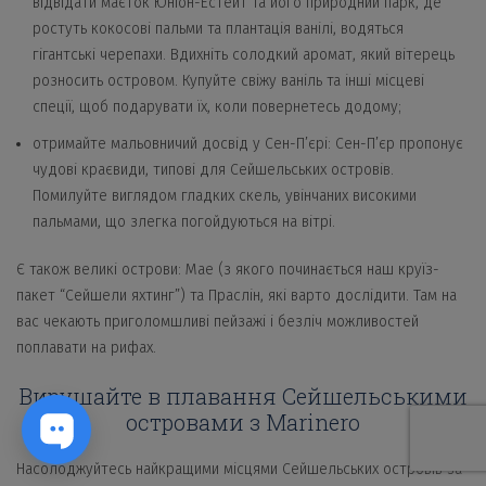
відвідати маєток Юніон-Естейт та його природний парк, де
ростуть кокосові пальми та плантація ванілі, водяться
гігантські черепахи. Вдихніть солодкий аромат, який вітерець
розносить островом. Купуйте свіжу ваніль та інші місцеві
спеції, щоб подарувати їх, коли повернетесь додому;
отримайте мальовничий досвід у Сен-П’єрі: Сен-П’єр пропонує
чудові краєвиди, типові для Сейшельських островів.
Помилуйте виглядом гладких скель, увінчаних високими
пальмами, що злегка погойдуються на вітрі.
Є також великі острови: Мае (з якого починається наш круїз-
пакет “Сейшели яхтинг”) та Праслін, які варто дослідити. Там на
вас чекають приголомшливі пейзажі і безліч можливостей
поплавати на рифах.
Вирушайте в плавання Сейшельськими
островами з Marinero
Насолоджуйтесь найкращими місцями Сейшельських островів за