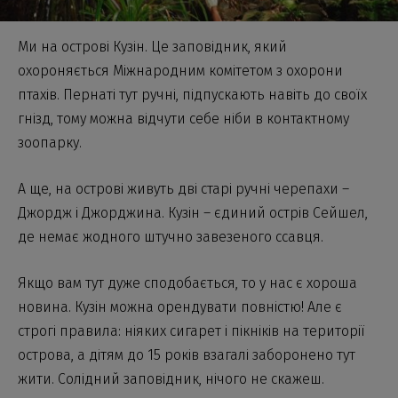
Ми на острові Кузін. Це заповідник, який
охороняється Міжнародним комітетом з охорони
птахів. Пернаті тут ручні, підпускають навіть до своїх
гнізд, тому можна відчути себе ніби в контактному
зоопарку.
А ще, на острові живуть дві старі ручні черепахи –
Джордж і Джорджина. Кузін – єдиний острів Сейшел,
де немає жодного штучно завезеного ссавця.
Якщо вам тут дуже сподобається, то у нас є хороша
новина. Кузін можна орендувати повністю! Але є
строгі правила: ніяких сигарет і пікніків на території
острова, а дітям до 15 років взагалі заборонено тут
жити. Солідний заповідник, нічого не скажеш.