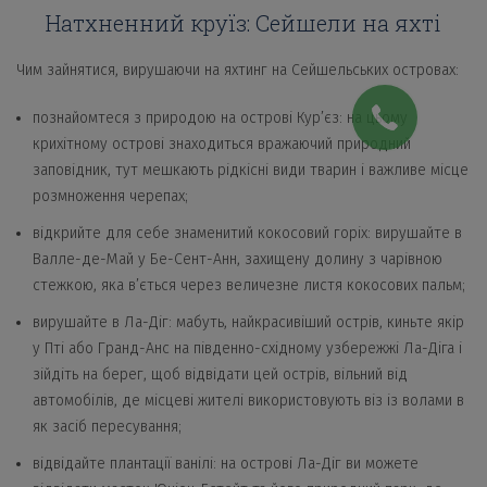
Натхненний круїз: Сейшели на яхті
Чим зайнятися, вирушаючи на яхтинг на Сейшельських островах:
познайомтеся з природою на острові Кур’єз: на цьому
крихітному острові знаходиться вражаючий природний
заповідник, тут мешкають рідкісні види тварин і важливе місце
розмноження черепах;
відкрийте для себе знаменитий кокосовий горіх: вирушайте в
Валле-де-Май у Бе-Сент-Анн, захищену долину з чарівною
стежкою, яка в’ється через величезне листя кокосових пальм;
вирушайте в Ла-Діг: мабуть, найкрасивіший острів, киньте якір
у Пті або Гранд-Анс на південно-східному узбережжі Ла-Діга і
зійдіть на берег, щоб відвідати цей острів, вільний від
автомобілів, де місцеві жителі використовують віз із волами в
як засіб пересування;
відвідайте плантації ванілі: на острові Ла-Діг ви можете