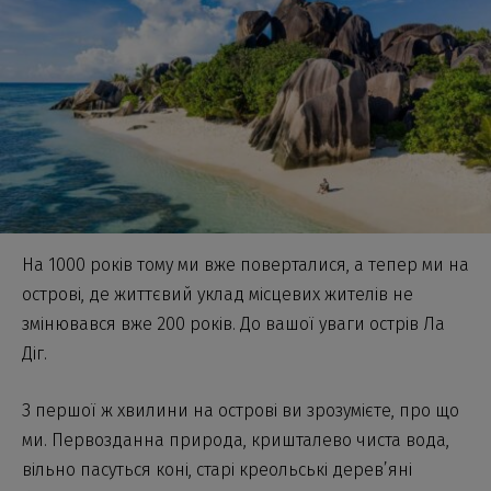
На 1000 років тому ми вже поверталися, а тепер ми на
острові, де життєвий уклад місцевих жителів не
змінювався вже 200 років. До вашої уваги острів Ла
Діг.
З першої ж хвилини на острові ви зрозумієте, про що
ми. Первозданна природа, кришталево чиста вода,
вільно пасуться коні, старі креольські дерев’яні