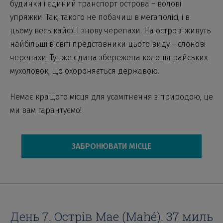
будинки і єдиний транспорт острова – волові
упряжки. Так, такого не побачиш в мегаполісі, і в
цьому весь кайф! І знову черепахи. На острові живуть
найбільші в світі представники цього виду – слонові
черепахи. Тут же єдина збережена колонія райських
мухоловок, що охороняється державою.
Немає кращого місця для усамітнення з природою, це
ми вам гарантуємо!
ЗАБРОНЮВАТИ МІСЦЕ
День 7. Oстрів Мае (Mahé). 37 миль