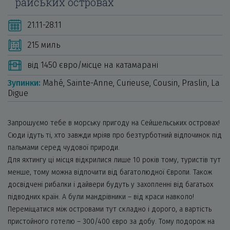
райських островах
21.11-28.11
215 миль
від 1450 євро/місце на катамарані
Зупинки:
Mahé, Sainte-Anne, Curieuse, Cousin, Praslin, La
Digue
Запрошуємо тебе в морську пригоду на Сейшельських островах!
Сюди їдуть ті, хто завжди мріяв про безтурботний відпочинок під
пальмами серед чудової природи.
Для яхтингу ці місця відкрилися лише 10 років тому, туристів тут
менше, тому можна відпочити від багатолюдної Європи. Також
досвідчені рибалки і дайвери будуть у захопленні від багатьох
підводних країн. А були мандрівники – від краси навколо!
Переміщатися між островами тут складно і дорого, а вартість
пристойного готелю – 300/400 євро за добу. Тому подорож на