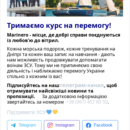
Тримаємо курс на перемогу!
Marinero - місце, де добрі справи поєднуються
із любов'ю до вітрил.
Кожна морська подорож, кожне тренування на
Дніпрі та кожен ваш запис на навчання - дають
нам можливість продовжувати допомагати
День 1. Острів Мае (Mahé)
воїнам ЗСУ. Тому ми не припиняємо свою
діяльність і наближаємо перемогу України
спільно з кожним із вас!
телеграм-канал
Підписуйтесь на наш
, щоб
отримувати найсвіжіші новини та
пропозиції.
За додатковою інформацією
звертайтесь за номером
+38 (067) 457 80 50
.
Підтримати ЗСУ
Telegram
Instagram
Facebook