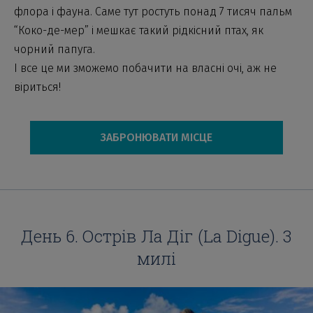
флора і фауна. Саме тут ростуть понад 7 тисяч пальм
“Коко-де-мер” і мешкає такий рідкісний птах, як
чорний папуга.
І все це ми зможемо побачити на власні очі, аж не
віриться!
ЗАБРОНЮВАТИ МІСЦЕ
День 6. Острів Ла Діг (La Digue). 3
милі