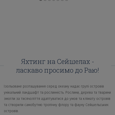
●
●
●
●
●
●
●
Яхтинг на Сейшелах -
ласкаво просимо до Раю!
Ізольоване розташування серед океану надає групі островів
унікальний ландшафт та рослинність. Рослини, дерева та тварини
змогли за тисячоліття адаптуватися до умов та клімату островів
та створили самобутню тропічну флору та фауну Сейшельських
островів.