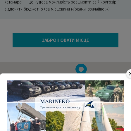
катамарані – це чудова можливість розширити свій кругозір і
відпочити бюджетно (за місцевими мірками, звичайно ж)
ЗАБРОНЮВАТИ МІСЦЕ