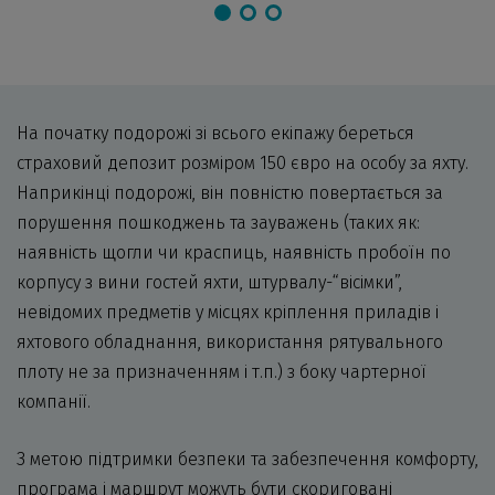
На початку подорожі зі всього екіпажу береться
страховий депозит розміром 150 євро на особу за яхту.
Наприкінці подорожі, він повністю повертається за
порушення пошкоджень та зауважень (таких як:
наявність щогли чи краспиць, наявність пробоїн по
корпусу з вини гостей яхти, штурвалу-“вісімки”,
невідомих предметів у місцях кріплення приладів і
яхтового обладнання, використання рятувального
плоту не за призначенням і т.п.) з боку чартерної
компанії.
З метою підтримки безпеки та забезпечення комфорту,
програма і маршрут можуть бути скориговані