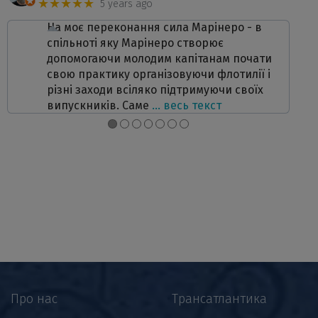
★★★★★
5 years ago
На моє переконання сила Марінеро - в
спільноті яку Марінеро створює
допомогаючи молодим капітанам почати
свою практику організовуючи флотилії і
різні заходи всіляко підтримуючи своїх
випускників. Саме
… весь текст
●
●
●
●
●
●
●
Про нас
Трансатлантика