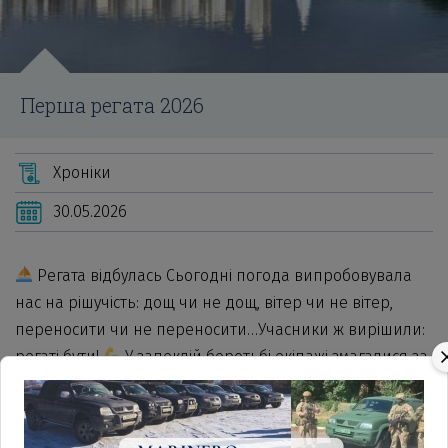
Перша регата 2026
Хроніки
30.05.2026
Регата відбулась Сьогодні погода випробовувала
нас на рішучість: дощ чи не дощ, вітер чи не вітер,
переносити чи не переносити…Учасники ж вирішили:
регаті бути!
У запеклій боротьбі екіпажі змагалися за
кожен метр дистанції, демонструючи азарт, командну
роботу, витримку та справжній спортивний характер.
Результати перегонів:
1 місце — команда «Вітряна