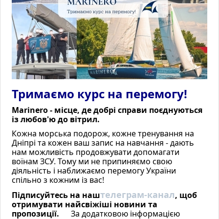
Аманда»
2 місце — […]
ДІЗНАТИСЬ БІЛЬШЕ
Тримаємо курс на перемогу!
Marinero - місце, де добрі справи поєднуються
із любов'ю до вітрил.
Кожна морська подорож, кожне тренування на
Дніпрі та кожен ваш запис на навчання - дають
нам можливість продовжувати допомагати
воїнам ЗСУ. Тому ми не припиняємо свою
діяльність і наближаємо перемогу України
спільно з кожним із вас!
Відкриття вітрильного сезону по
Дніпру
телеграм-канал
Підписуйтесь на наш
, щоб
отримувати найсвіжіші новини та
пропозиції.
За додатковою інформацією
Новини