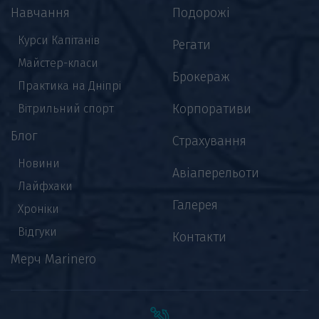
Навчання
Подорожі
Курси Капітанів
Регати
Майстер-класи
Брокераж
Практика на Дніпрі
Корпоративи
Вітрильний спорт
Блог
Страхування
Новини
Авіаперельоти
Лайфхаки
Галерея
Хроніки
Відгуки
Контакти
Мерч Marinero