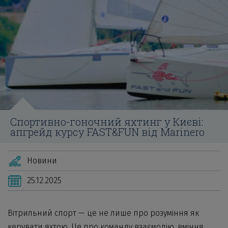
Спортивно-гоночний яхтинг у Києві:
апгрейд курсу FAST&FUN від Marinero
Новини
25.12.2025
Вітрильний спорт — це не лише про розуміння як
керувати яхтою. Це про команду взаємодію, вміння