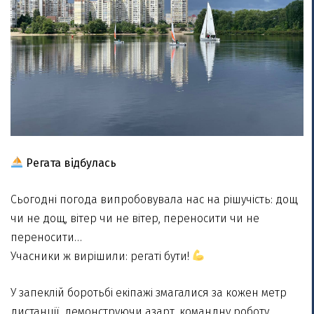
Регата відбулась
Сьогодні погода випробовувала нас на рішучість: дощ
чи не дощ, вітер чи не вітер, переносити чи не
переносити…
Учасники ж вирішили: регаті бути!
У запеклій боротьбі екіпажі змагалися за кожен метр
дистанції, демонструючи азарт, командну роботу,