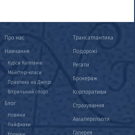
Про нас
Трансатлантика
Навчання
Подорожі
Курси Капітанів
Регати
Майстер-класи
Брокераж
Практика на Дніпрі
Корпоративи
Вітрильний спорт
Блог
Страхування
Новини
Авіаперельоти
Лайфхаки
Галерея
Хроніки