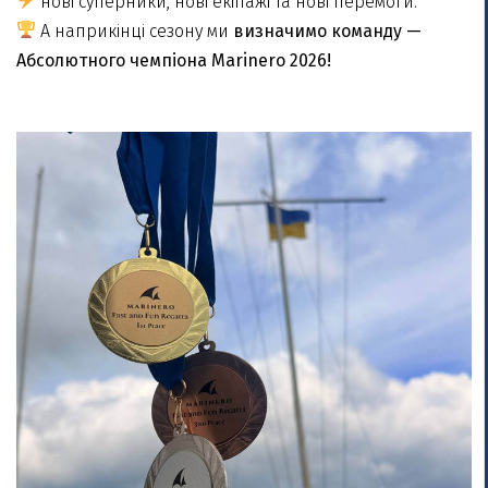
нові суперники, нові екіпажі та нові перемоги.
А наприкінці сезону ми
визначимо команду —
Абсолютного чемпіона Marinero 2026!