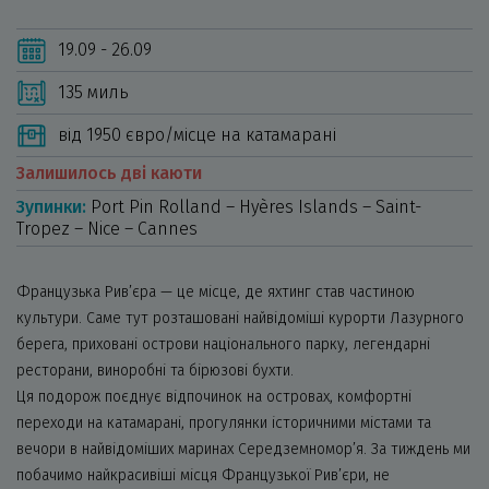
19.09 - 26.09
135 миль
від 1950 євро/місце на катамарані
Залишилось дві каюти
Зупинки:
Port Pin Rolland – Hyères Islands – Saint-
Tropez – Nice – Cannes
Французька Рив’єра — це місце, де яхтинг став частиною
культури. Саме тут розташовані найвідоміші курорти Лазурного
берега, приховані острови національного парку, легендарні
ресторани, виноробні та бірюзові бухти.
Ця подорож поєднує відпочинок на островах, комфортні
переходи на катамарані, прогулянки історичними містами та
вечори в найвідоміших маринах Середземномор’я. За тиждень ми
побачимо найкрасивіші місця Французької Рив’єри, не