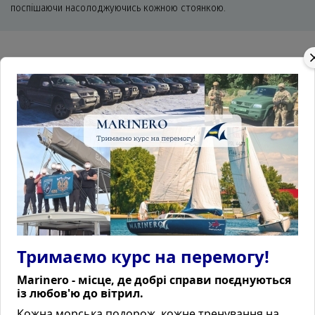
поспішаючи насолоджуючись кожною стоянкою.
ЗАБРОНЮВАТИ МІСЦЕ
Тримаємо курс на перемогу!
Marinero - місце, де добрі справи поєднуються
із любов'ю до вітрил.
Кожна морська подорож, кожне тренування на