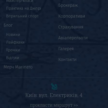
Майстер-класи
Брокераж
Практика на Дніпрі
Корпоративи
Вітрильний спорт
Блог
Страхування
Новини
Авіаперельоти
Лайфхаки
Галерея
Хроніки
Відгуки
Контакти
Мерч Marinero
Київ: вул. Електриків, 4
прокласти маршрут >>