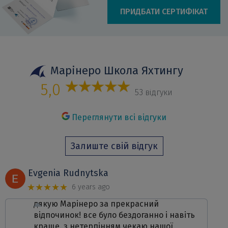
ПРИДБАТИ СЕРТИФІКАТ
Марінеро Школа Яхтингу
5,0
53 відгуки
Переглянути всі відгуки
Залиште свій відгук
Evgenia Rudnytska
★★★★★
6 years ago
дякую Марінеро за прекрасний
відпочинок! все було бездоганно і навіть
краще. з нетерпінням чекаю нашої