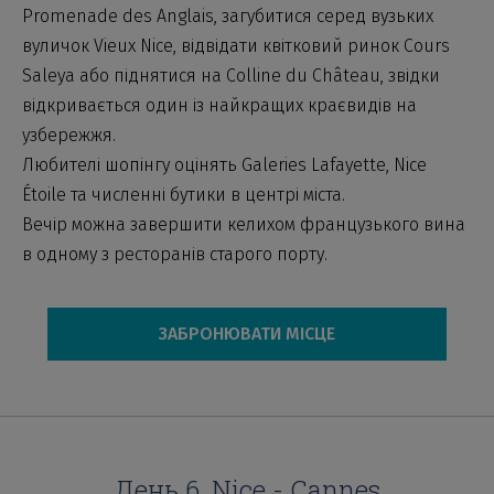
Promenade des Anglais, загубитися серед вузьких
вуличок Vieux Nice, відвідати квітковий ринок Cours
Saleya або піднятися на Colline du Château, звідки
відкривається один із найкращих краєвидів на
узбережжя.
Любителі шопінгу оцінять Galeries Lafayette, Nice
Étoile та численні бутики в центрі міста.
Вечір можна завершити келихом французького вина
в одному з ресторанів старого порту.
ЗАБРОНЮВАТИ МІСЦЕ
День 6. Nice - Cannes