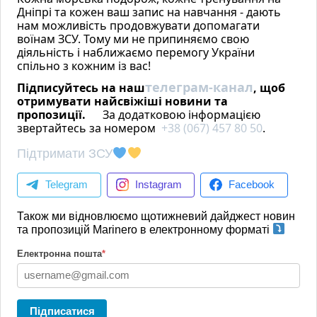
Дніпрі та кожен ваш запис на навчання - дають
нам можливість продовжувати допомагати
воїнам ЗСУ. Тому ми не припиняємо свою
діяльність і наближаємо перемогу України
спільно з кожним із вас!
телеграм-канал
Підписуйтесь на наш
, щоб
отримувати найсвіжіші новини та
пропозиції.
За додатковою інформацією
звертайтесь за номером
+38 (067) 457 80 50
.
День 1. Port Pin Rolland -
Підтримати ЗСУ
Porquerolles
Telegram
Instagram
Facebook
Також ми відновлюємо щотижневий дайджест новин
та пропозицій Marinero в електронному форматі
Електронна пошта
*
Підписатися