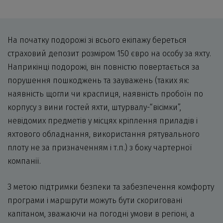
На початку подорожі зі всього екіпажу береться
страховий депозит розміром 150 євро на особу за яхту.
Наприкінці подорожі, він повністю повертається за
порушення пошкоджень та зауважень (таких як:
наявність щогли чи краспиця, наявність пробоїн по
корпусу з вини гостей яхти, штурвалу-“вісімки”,
невідомих предметів у місцях кріплення приладів і
яхтового обладнання, використання рятувального
плоту не за призначенням і т.п.) з боку чартерної
компанії.
З метою підтримки безпеки та забезпечення комфорту
програми і маршрути можуть бути скориговані
капітаном, зважаючи на погодні умови в регіоні, а