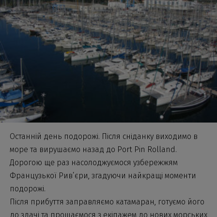
Останній день подорожі. Після сніданку виходимо в
море та вирушаємо назад до Port Pin Rolland.
Дорогою ще раз насолоджуємося узбережжям
Французької Рив’єри, згадуючи найкращі моменти
подорожі.
Після прибуття заправляємо катамаран, готуємо його
до здачі та прощаємося з екіпажем до нових морських