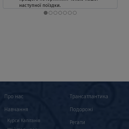
наступної поїздки.
●
●
●
●
●
●
●
Про нас
Трансатлантика
Навчання
Подорожі
Курси Капітанів
Регати