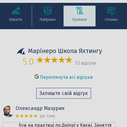
Перейти
Перейти
Перейти
Перейти
Новости
Лайфхаки
Хроники
Отзывы
Марінеро Школа Яхтингу
5.0
53 відгуки
Переглянути всі відгуки
Залиште свій відгук
Олександр Мазурик
★★★★★
рік тому
Був на практиці по Дніпрі у Києві. Заняття