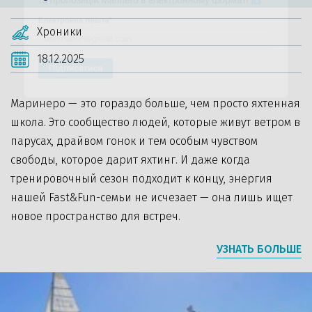
Також ми відновлюємо щотижневий дайджест новин
та пропозицій Marinero в електронному форматі
Хроники
Електронна пошта
*
18.12.2025
Маринеро — это гораздо больше, чем просто яхтенная
Підписатися
школа. Это сообщество людей, которые живут ветром в
парусах, драйвом гонок и тем особым чувством
свободы, которое дарит яхтинг. И даже когда
тренировочный сезон подходит к концу, энергия
нашей Fast&Fun-семьи не исчезает — она лишь ищет
новое пространство для встреч.
УЗНАТЬ БОЛЬШЕ