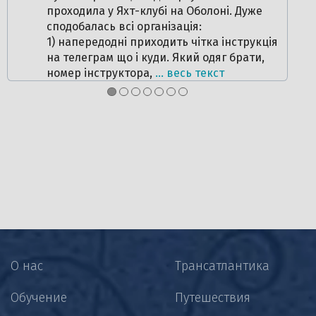
проходила у Яхт-клубі на Оболоні. Дуже
сподобалась всі організація:
1) напередодні приходить чітка інструкція
на телеграм що і куди. Який одяг брати,
номер інструктора,
… весь текст
●
●
●
●
●
●
●
О нас
Трансатлантика
Обучение
Путешествия